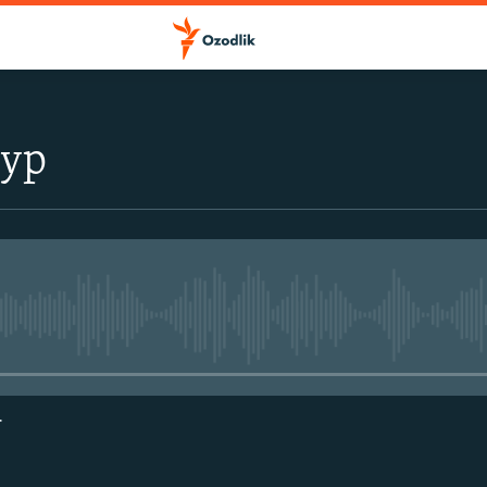
тур
Айни дамда медиа-манба мавжу
г