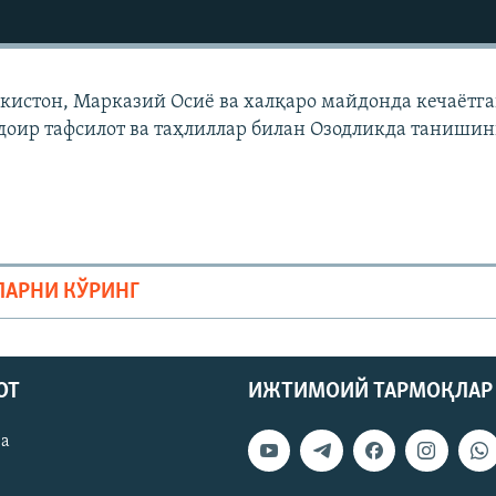
екистон, Марказий Осиë ва халқаро майдонда кечаëтг
доир тафсилот ва таҳлиллар билан Озодликда танишин
ЛАРНИ КЎРИНГ
ОТ
ИЖТИМОИЙ ТАРМОҚЛАР
ва