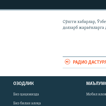
Сўнгги хабарлар, Ўзб
долзарб жараëнларга 
РАДИО ДАСТУР
На русском
ОЗОДЛИК
МАЪЛУМ
ИЖТИМОИЙ ТАРМОҚЛАР
Биз ҳақимизда
Мобил ило
Биз билан алоқа