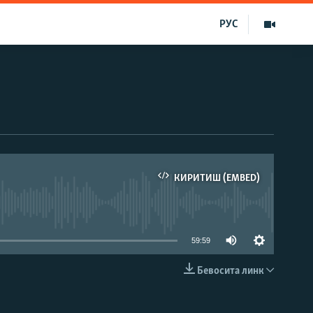
РУС
КИРИТИШ (EMBED)
д эмас
59:59
Бевосита линк
КИРИТИШ (EMBED)