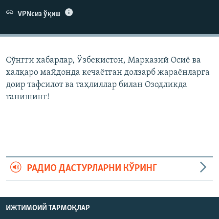
VPNсиз ўқиш
Сўнгги хабарлар, Ўзбекистон, Марказий Осиë ва
халқаро майдонда кечаëтган долзарб жараëнларга
доир тафсилот ва таҳлиллар билан Озодликда
танишинг!
РАДИО ДАСТУРЛАРНИ КЎРИНГ
ИЖТИМОИЙ ТАРМОҚЛАР