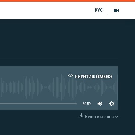
РУС
КИРИТИШ (EMBED)
д эмас
59:59
Бевосита линк
КИРИТИШ (EMBED)