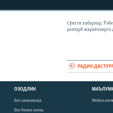
Сўнгги хабарлар, Ўзб
долзарб жараëнларга 
РАДИО ДАСТУР
На русском
ОЗОДЛИК
МАЪЛУМ
ИЖТИМОИЙ ТАРМОҚЛАР
Биз ҳақимизда
Мобил ило
Биз билан алоқа