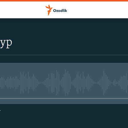
тур
Айни дамда медиа-манба мавжу
г