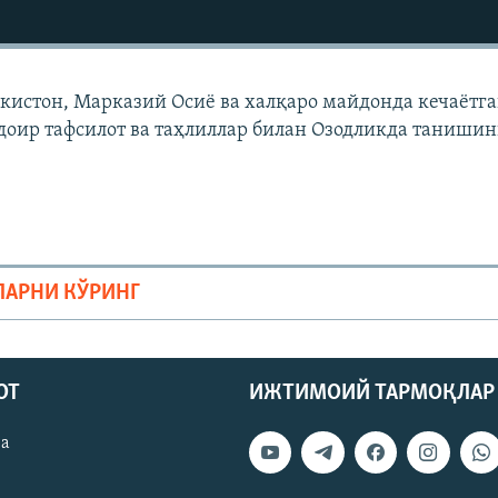
екистон, Марказий Осиë ва халқаро майдонда кечаëтг
доир тафсилот ва таҳлиллар билан Озодликда танишин
ЛАРНИ КЎРИНГ
ОТ
ИЖТИМОИЙ ТАРМОҚЛАР
ва