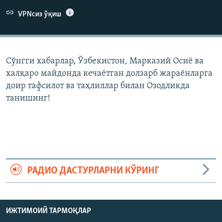
VPNсиз ўқиш
Сўнгги хабарлар, Ўзбекистон, Марказий Осиë ва
халқаро майдонда кечаëтган долзарб жараëнларга
доир тафсилот ва таҳлиллар билан Озодликда
танишинг!
РАДИО ДАСТУРЛАРНИ КЎРИНГ
ИЖТИМОИЙ ТАРМОҚЛАР