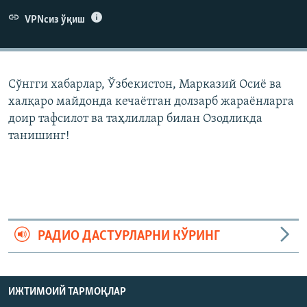
VPNсиз ўқиш
Сўнгги хабарлар, Ўзбекистон, Марказий Осиë ва
халқаро майдонда кечаëтган долзарб жараëнларга
доир тафсилот ва таҳлиллар билан Озодликда
танишинг!
РАДИО ДАСТУРЛАРНИ КЎРИНГ
ИЖТИМОИЙ ТАРМОҚЛАР