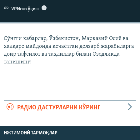
VPNсиз ўқиш
Сўнгги хабарлар, Ўзбекистон, Марказий Осиë ва
халқаро майдонда кечаëтган долзарб жараëнларга
доир тафсилот ва таҳлиллар билан Озодликда
танишинг!
РАДИО ДАСТУРЛАРНИ КЎРИНГ
ИЖТИМОИЙ ТАРМОҚЛАР