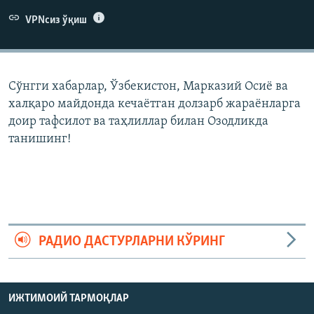
VPNсиз ўқиш
Сўнгги хабарлар, Ўзбекистон, Марказий Осиë ва
халқаро майдонда кечаëтган долзарб жараëнларга
доир тафсилот ва таҳлиллар билан Озодликда
танишинг!
РАДИО ДАСТУРЛАРНИ КЎРИНГ
ИЖТИМОИЙ ТАРМОҚЛАР