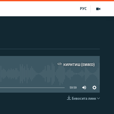
РУС
КИРИТИШ (EMBED)
д эмас
59:59
Бевосита линк
КИРИТИШ (EMBED)