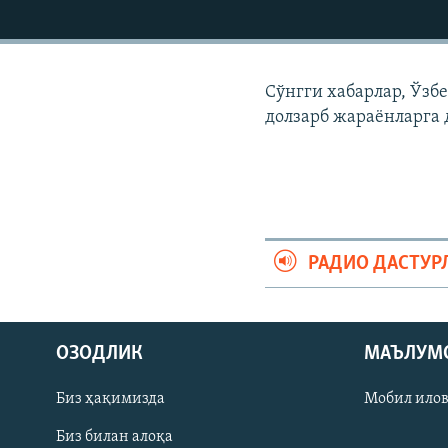
Сўнгги хабарлар, Ўзб
долзарб жараëнларга 
РАДИО ДАСТУР
На русском
ОЗОДЛИК
МАЪЛУМ
ИЖТИМОИЙ ТАРМОҚЛАР
Биз ҳақимизда
Мобил ило
Биз билан алоқа