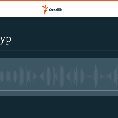
тур
Айни дамда медиа-манба мавжу
г