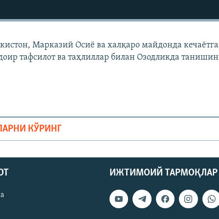
екистон, Марказий Осиë ва халқаро майдонда кечаëтг
доир тафсилот ва таҳлиллар билан Озодликда танишин
ЛАРНИ КЎРИНГ
ОТ
ИЖТИМОИЙ ТАРМОҚЛАР
ва