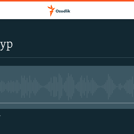
тур
Айни дамда медиа-манба мавжу
г