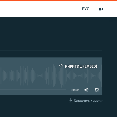
РУС
КИРИТИШ (EMBED)
д эмас
59:59
Бевосита линк
КИРИТИШ (EMBED)