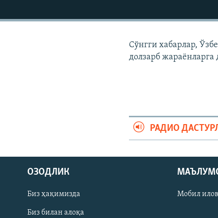
Сўнгги хабарлар, Ўзб
долзарб жараëнларга 
РАДИО ДАСТУР
На русском
ОЗОДЛИК
МАЪЛУМ
ИЖТИМОИЙ ТАРМОҚЛАР
Биз ҳақимизда
Мобил ило
Биз билан алоқа