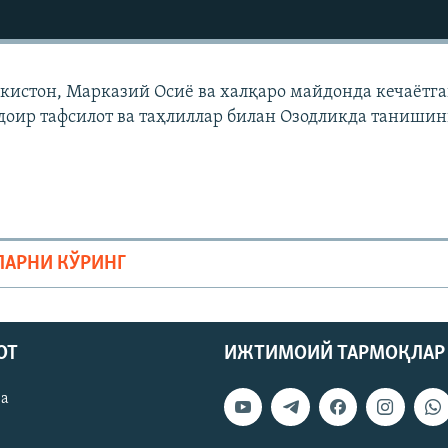
екистон, Марказий Осиë ва халқаро майдонда кечаëтг
доир тафсилот ва таҳлиллар билан Озодликда танишин
ЛАРНИ КЎРИНГ
ОТ
ИЖТИМОИЙ ТАРМОҚЛАР
ва