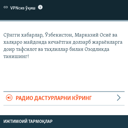
VPNсиз ўқиш
Сўнгги хабарлар, Ўзбекистон, Марказий Осиë ва
халқаро майдонда кечаëтган долзарб жараëнларга
доир тафсилот ва таҳлиллар билан Озодликда
танишинг!
РАДИО ДАСТУРЛАРНИ КЎРИНГ
ИЖТИМОИЙ ТАРМОҚЛАР