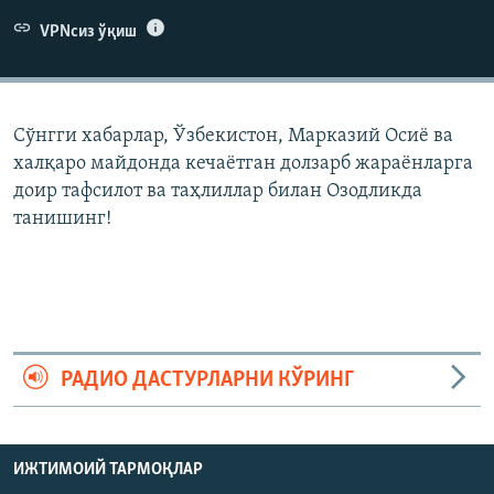
VPNсиз ўқиш
Сўнгги хабарлар, Ўзбекистон, Марказий Осиë ва
халқаро майдонда кечаëтган долзарб жараëнларга
доир тафсилот ва таҳлиллар билан Озодликда
танишинг!
РАДИО ДАСТУРЛАРНИ КЎРИНГ
ИЖТИМОИЙ ТАРМОҚЛАР