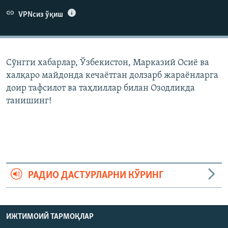
VPNсиз ўқиш
Сўнгги хабарлар, Ўзбекистон, Марказий Осиë ва
халқаро майдонда кечаëтган долзарб жараëнларга
доир тафсилот ва таҳлиллар билан Озодликда
танишинг!
РАДИО ДАСТУРЛАРНИ КЎРИНГ
ИЖТИМОИЙ ТАРМОҚЛАР