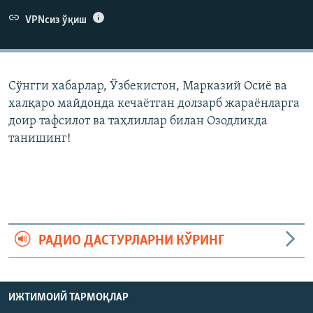
VPNсиз ўқиш
Сўнгги хабарлар, Ўзбекистон, Марказий Осиë ва
халқаро майдонда кечаëтган долзарб жараëнларга
доир тафсилот ва таҳлиллар билан Озодликда
танишинг!
РАДИО ДАСТУРЛАРНИ КЎРИНГ
ИЖТИМОИЙ ТАРМОҚЛАР