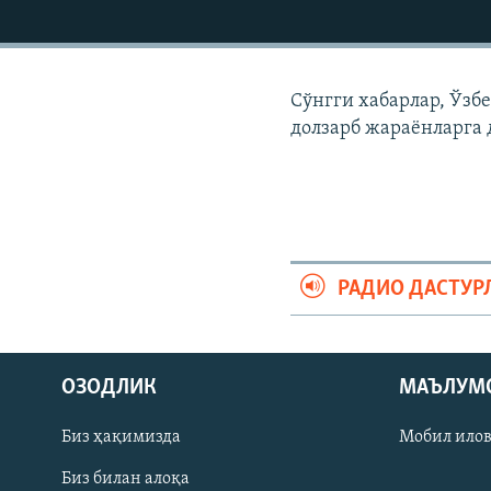
Сўнгги хабарлар, Ўзб
долзарб жараëнларга 
РАДИО ДАСТУР
На русском
ОЗОДЛИК
МАЪЛУМ
ИЖТИМОИЙ ТАРМОҚЛАР
Биз ҳақимизда
Мобил ило
Биз билан алоқа