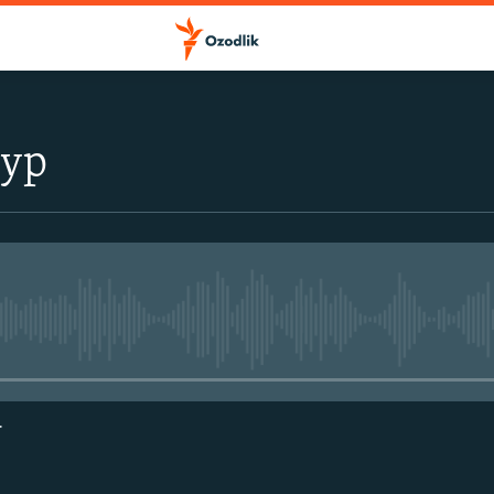
тур
Айни дамда медиа-манба мавжу
г