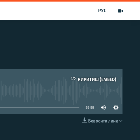
РУС
КИРИТИШ (EMBED)
д эмас
59:59
Бевосита линк
КИРИТИШ (EMBED)