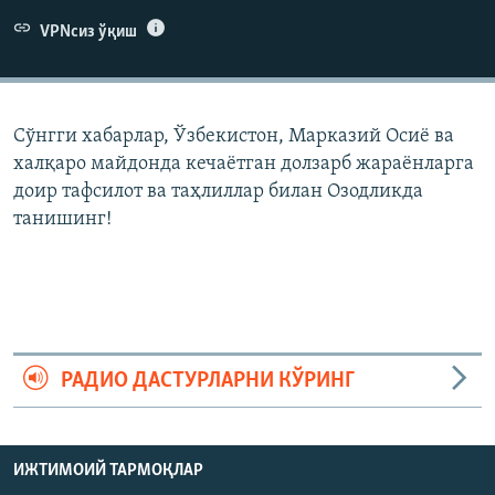
VPNсиз ўқиш
Сўнгги хабарлар, Ўзбекистон, Марказий Осиë ва
халқаро майдонда кечаëтган долзарб жараëнларга
доир тафсилот ва таҳлиллар билан Озодликда
танишинг!
РАДИО ДАСТУРЛАРНИ КЎРИНГ
ИЖТИМОИЙ ТАРМОҚЛАР