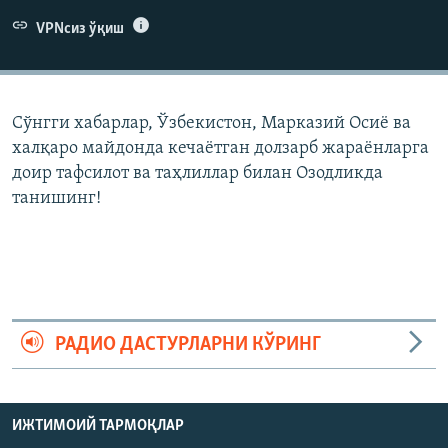
VPNсиз ўқиш
Сўнгги хабарлар, Ўзбекистон, Марказий Осиë ва
халқаро майдонда кечаëтган долзарб жараëнларга
доир тафсилот ва таҳлиллар билан Озодликда
танишинг!
РАДИО ДАСТУРЛАРНИ КЎРИНГ
ИЖТИМОИЙ ТАРМОҚЛАР