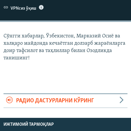
VPNсиз ўқиш
Сўнгги хабарлар, Ўзбекистон, Марказий Осиë ва
халқаро майдонда кечаëтган долзарб жараëнларга
доир тафсилот ва таҳлиллар билан Озодликда
танишинг!
РАДИО ДАСТУРЛАРНИ КЎРИНГ
ИЖТИМОИЙ ТАРМОҚЛАР