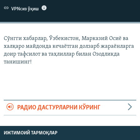
VPNсиз ўқиш
Сўнгги хабарлар, Ўзбекистон, Марказий Осиë ва
халқаро майдонда кечаëтган долзарб жараëнларга
доир тафсилот ва таҳлиллар билан Озодликда
танишинг!
РАДИО ДАСТУРЛАРНИ КЎРИНГ
ИЖТИМОИЙ ТАРМОҚЛАР