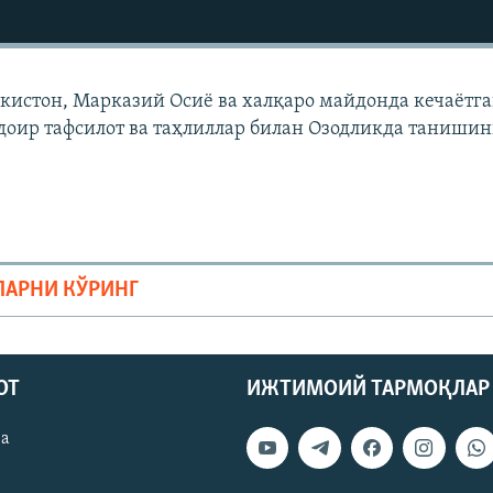
екистон, Марказий Осиë ва халқаро майдонда кечаëтг
доир тафсилот ва таҳлиллар билан Озодликда танишин
ЛАРНИ КЎРИНГ
ОТ
ИЖТИМОИЙ ТАРМОҚЛАР
ва