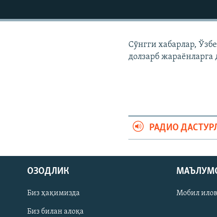
Сўнгги хабарлар, Ўзб
долзарб жараëнларга 
РАДИО ДАСТУР
На русском
ОЗОДЛИК
МАЪЛУМ
ИЖТИМОИЙ ТАРМОҚЛАР
Биз ҳақимизда
Мобил ило
Биз билан алоқа