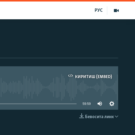
РУС
КИРИТИШ (EMBED)
д эмас
59:59
Бевосита линк
КИРИТИШ (EMBED)