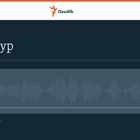
тур
Айни дамда медиа-манба мавжу
г