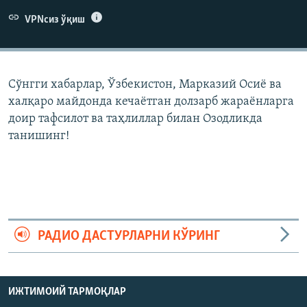
VPNсиз ўқиш
Сўнгги хабарлар, Ўзбекистон, Марказий Осиë ва
халқаро майдонда кечаëтган долзарб жараëнларга
доир тафсилот ва таҳлиллар билан Озодликда
танишинг!
РАДИО ДАСТУРЛАРНИ КЎРИНГ
ИЖТИМОИЙ ТАРМОҚЛАР