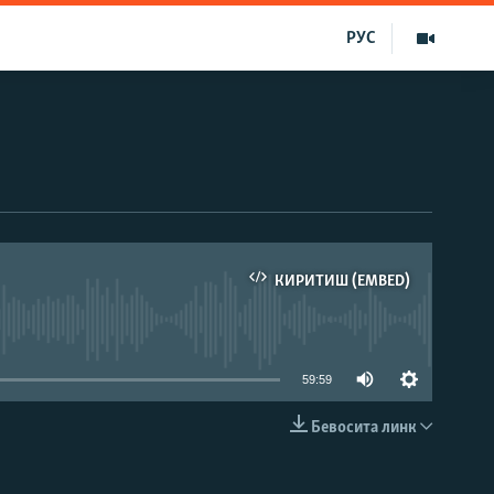
РУС
КИРИТИШ (EMBED)
д эмас
59:59
Бевосита линк
КИРИТИШ (EMBED)