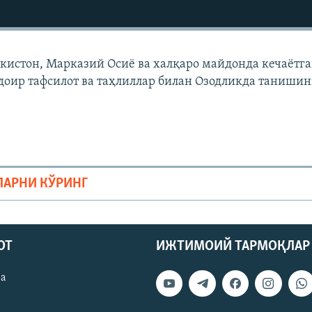
екистон, Марказий Осиë ва халқаро майдонда кечаëтг
доир тафсилот ва таҳлиллар билан Озодликда танишин
ЛАРНИ КЎРИНГ
ОТ
ИЖТИМОИЙ ТАРМОҚЛАР
ва