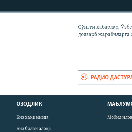
Сўнгги хабарлар, Ўзб
долзарб жараëнларга 
РАДИО ДАСТУР
На русском
ОЗОДЛИК
МАЪЛУМ
ИЖТИМОИЙ ТАРМОҚЛАР
Биз ҳақимизда
Мобил ило
Биз билан алоқа