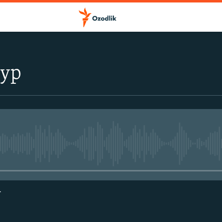
тур
Айни дамда медиа-манба мавжу
г