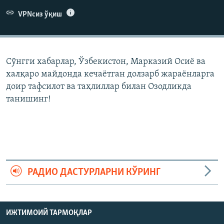
VPNсиз ўқиш
Сўнгги хабарлар, Ўзбекистон, Марказий Осиë ва
халқаро майдонда кечаëтган долзарб жараëнларга
доир тафсилот ва таҳлиллар билан Озодликда
танишинг!
РАДИО ДАСТУРЛАРНИ КЎРИНГ
ИЖТИМОИЙ ТАРМОҚЛАР