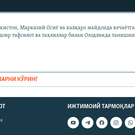
екистон, Марказий Осиë ва халқаро майдонда кечаëтг
доир тафсилот ва таҳлиллар билан Озодликда танишин
ЛАРНИ КЎРИНГ
ОТ
ИЖТИМОИЙ ТАРМОҚЛАР
ва