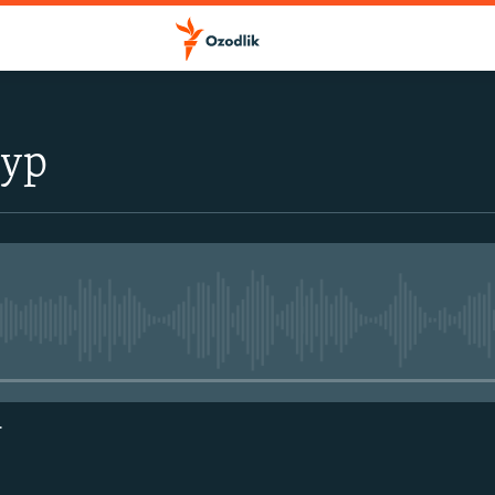
тур
Айни дамда медиа-манба мавжу
г