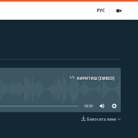
РУС
КИРИТИШ (EMBED)
д эмас
59:59
Бевосита линк
КИРИТИШ (EMBED)