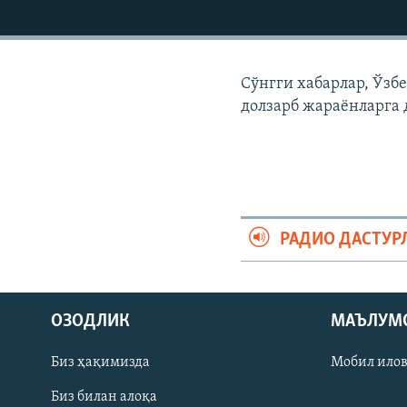
Сўнгги хабарлар, Ўзб
долзарб жараëнларга 
РАДИО ДАСТУР
На русском
ОЗОДЛИК
МАЪЛУМ
ИЖТИМОИЙ ТАРМОҚЛАР
Биз ҳақимизда
Мобил ило
Биз билан алоқа