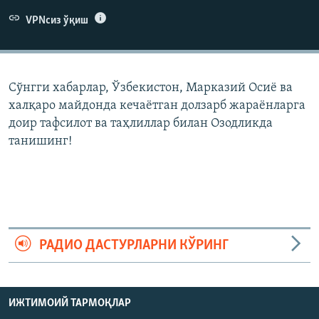
VPNсиз ўқиш
Сўнгги хабарлар, Ўзбекистон, Марказий Осиë ва
халқаро майдонда кечаëтган долзарб жараëнларга
доир тафсилот ва таҳлиллар билан Озодликда
танишинг!
РАДИО ДАСТУРЛАРНИ КЎРИНГ
ИЖТИМОИЙ ТАРМОҚЛАР