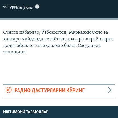
VPNсиз ўқиш
Сўнгги хабарлар, Ўзбекистон, Марказий Осиë ва
халқаро майдонда кечаëтган долзарб жараëнларга
доир тафсилот ва таҳлиллар билан Озодликда
танишинг!
РАДИО ДАСТУРЛАРНИ КЎРИНГ
ИЖТИМОИЙ ТАРМОҚЛАР