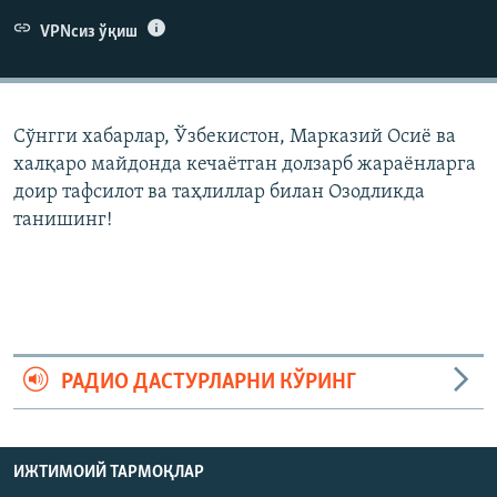
VPNсиз ўқиш
Сўнгги хабарлар, Ўзбекистон, Марказий Осиë ва
халқаро майдонда кечаëтган долзарб жараëнларга
доир тафсилот ва таҳлиллар билан Озодликда
танишинг!
РАДИО ДАСТУРЛАРНИ КЎРИНГ
ИЖТИМОИЙ ТАРМОҚЛАР