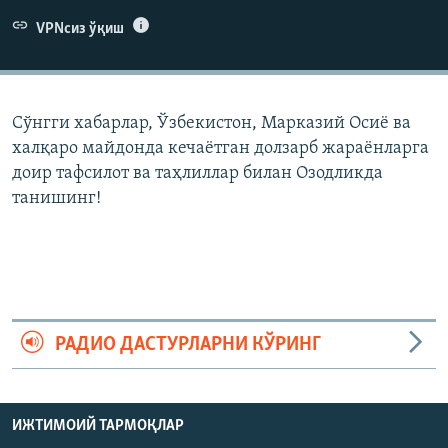
VPNсиз ўқиш
Сўнгги хабарлар, Ўзбекистон, Марказий Осиë ва
халқаро майдонда кечаëтган долзарб жараëнларга
доир тафсилот ва таҳлиллар билан Озодликда
танишинг!
РАДИО ДАСТУРЛАРНИ КЎРИНГ
ИЖТИМОИЙ ТАРМОҚЛАР