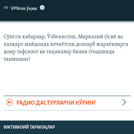
VPNсиз ўқиш
Сўнгги хабарлар, Ўзбекистон, Марказий Осиë ва
халқаро майдонда кечаëтган долзарб жараëнларга
доир тафсилот ва таҳлиллар билан Озодликда
танишинг!
РАДИО ДАСТУРЛАРНИ КЎРИНГ
ИЖТИМОИЙ ТАРМОҚЛАР