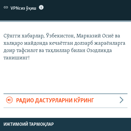
VPNсиз ўқиш
Сўнгги хабарлар, Ўзбекистон, Марказий Осиë ва
халқаро майдонда кечаëтган долзарб жараëнларга
доир тафсилот ва таҳлиллар билан Озодликда
танишинг!
РАДИО ДАСТУРЛАРНИ КЎРИНГ
ИЖТИМОИЙ ТАРМОҚЛАР