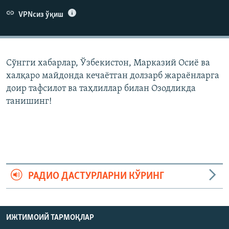
VPNсиз ўқиш
Сўнгги хабарлар, Ўзбекистон, Марказий Осиë ва
халқаро майдонда кечаëтган долзарб жараëнларга
доир тафсилот ва таҳлиллар билан Озодликда
танишинг!
РАДИО ДАСТУРЛАРНИ КЎРИНГ
ИЖТИМОИЙ ТАРМОҚЛАР