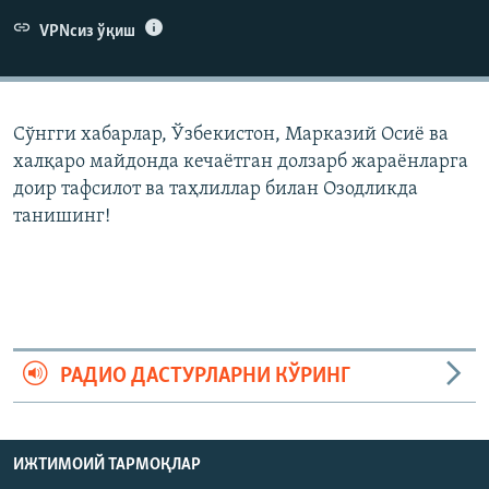
VPNсиз ўқиш
Сўнгги хабарлар, Ўзбекистон, Марказий Осиë ва
халқаро майдонда кечаëтган долзарб жараëнларга
доир тафсилот ва таҳлиллар билан Озодликда
танишинг!
РАДИО ДАСТУРЛАРНИ КЎРИНГ
ИЖТИМОИЙ ТАРМОҚЛАР