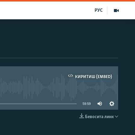
РУС
КИРИТИШ (EMBED)
д эмас
59:59
Бевосита линк
КИРИТИШ (EMBED)