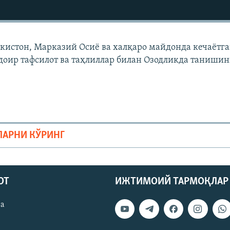
екистон, Марказий Осиë ва халқаро майдонда кечаëтг
доир тафсилот ва таҳлиллар билан Озодликда танишин
ЛАРНИ КЎРИНГ
ОТ
ИЖТИМОИЙ ТАРМОҚЛАР
ва