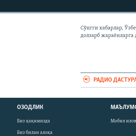
Сўнгги хабарлар, Ўзб
долзарб жараëнларга 
РАДИО ДАСТУР
На русском
ОЗОДЛИК
МАЪЛУМ
ИЖТИМОИЙ ТАРМОҚЛАР
Биз ҳақимизда
Мобил ило
Биз билан алоқа