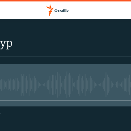
тур
Айни дамда медиа-манба мавжу
г