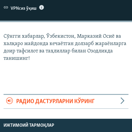
VPNсиз ўқиш
Сўнгги хабарлар, Ўзбекистон, Марказий Осиë ва
халқаро майдонда кечаëтган долзарб жараëнларга
доир тафсилот ва таҳлиллар билан Озодликда
танишинг!
РАДИО ДАСТУРЛАРНИ КЎРИНГ
ИЖТИМОИЙ ТАРМОҚЛАР