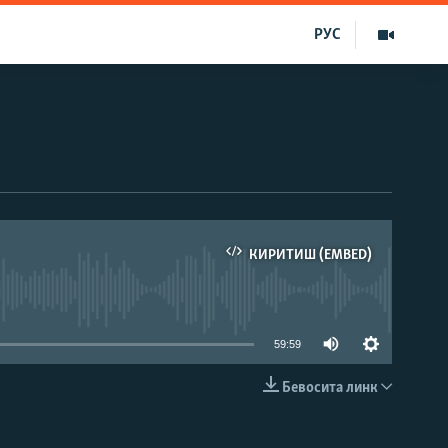
РУС
КИРИТИШ (EMBED)
д эмас
59:59
Бевосита линк
КИРИТИШ (EMBED)