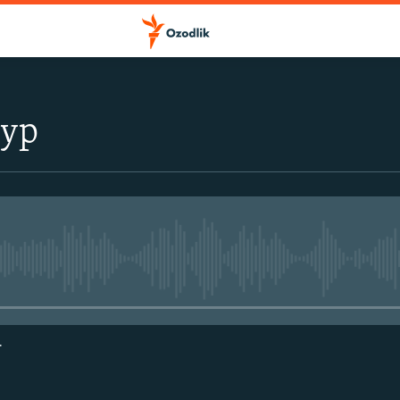
тур
Айни дамда медиа-манба мавжу
г