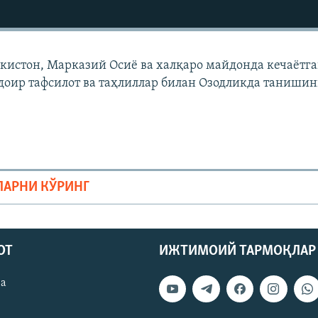
екистон, Марказий Осиë ва халқаро майдонда кечаëтг
доир тафсилот ва таҳлиллар билан Озодликда танишин
ЛАРНИ КЎРИНГ
ОТ
ИЖТИМОИЙ ТАРМОҚЛАР
ва