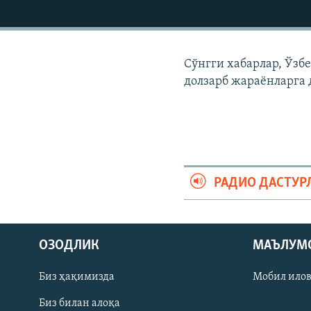
Сўнгги хабарлар, Ўзб
долзарб жараëнларга 
РАДИО ДАСТУР
На русском
ОЗОДЛИК
МАЪЛУМ
ИЖТИМОИЙ ТАРМОҚЛАР
Биз ҳақимизда
Мобил ило
Биз билан алоқа