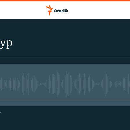
тур
Айни дамда медиа-манба мавжу
г