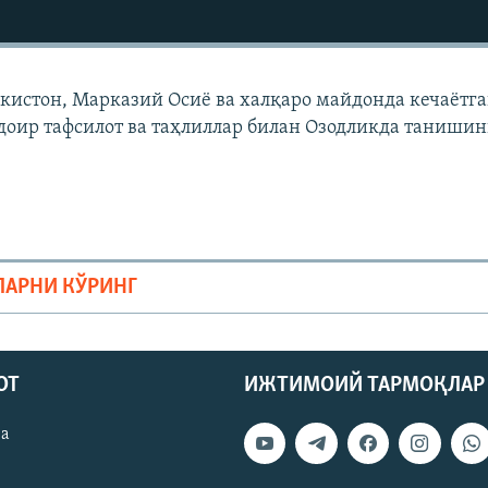
екистон, Марказий Осиë ва халқаро майдонда кечаëтг
доир тафсилот ва таҳлиллар билан Озодликда танишин
ЛАРНИ КЎРИНГ
ОТ
ИЖТИМОИЙ ТАРМОҚЛАР
ва