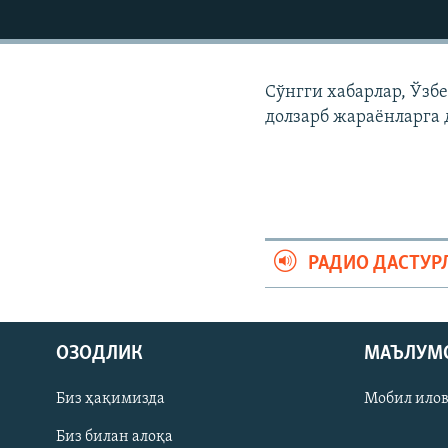
Сўнгги хабарлар, Ўзб
долзарб жараëнларга 
РАДИО ДАСТУР
На русском
ОЗОДЛИК
МАЪЛУМ
ИЖТИМОИЙ ТАРМОҚЛАР
Биз ҳақимизда
Мобил ило
Биз билан алоқа