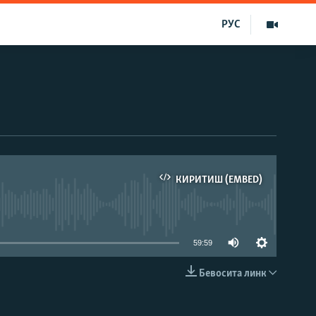
РУС
КИРИТИШ (EMBED)
д эмас
59:59
Бевосита линк
КИРИТИШ (EMBED)