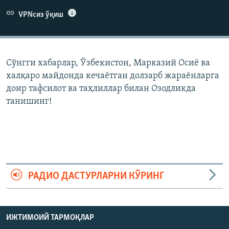
VPNсиз ўқиш
Сўнгги хабарлар, Ўзбекистон, Марказий Осиë ва
халқаро майдонда кечаëтган долзарб жараëнларга
доир тафсилот ва таҳлиллар билан Озодликда
танишинг!
РАДИО ДАСТУРЛАРНИ КЎРИНГ
ИЖТИМОИЙ ТАРМОҚЛАР