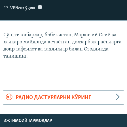
VPNсиз ўқиш
Сўнгги хабарлар, Ўзбекистон, Марказий Осиë ва
халқаро майдонда кечаëтган долзарб жараëнларга
доир тафсилот ва таҳлиллар билан Озодликда
танишинг!
РАДИО ДАСТУРЛАРНИ КЎРИНГ
ИЖТИМОИЙ ТАРМОҚЛАР