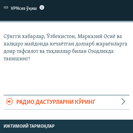
VPNсиз ўқиш
Сўнгги хабарлар, Ўзбекистон, Марказий Осиë ва
халқаро майдонда кечаëтган долзарб жараëнларга
доир тафсилот ва таҳлиллар билан Озодликда
танишинг!
РАДИО ДАСТУРЛАРНИ КЎРИНГ
ИЖТИМОИЙ ТАРМОҚЛАР