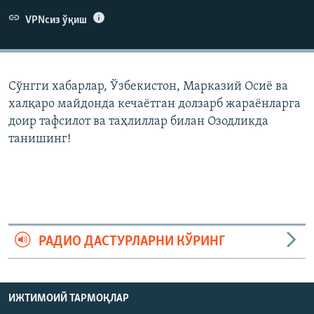
VPNсиз ўқиш
Сўнгги хабарлар, Ўзбекистон, Марказий Осиë ва
халқаро майдонда кечаëтган долзарб жараëнларга
доир тафсилот ва таҳлиллар билан Озодликда
танишинг!
РАДИО ДАСТУРЛАРНИ КЎРИНГ
ИЖТИМОИЙ ТАРМОҚЛАР