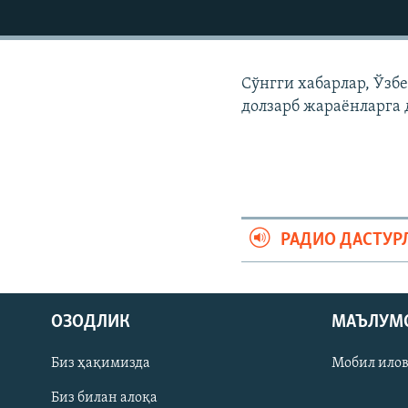
Сўнгги хабарлар, Ўзб
долзарб жараëнларга 
РАДИО ДАСТУР
На русском
ОЗОДЛИК
МАЪЛУМ
ИЖТИМОИЙ ТАРМОҚЛАР
Биз ҳақимизда
Мобил ило
Биз билан алоқа