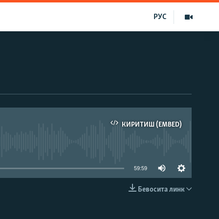
РУС
КИРИТИШ (EMBED)
д эмас
59:59
Бевосита линк
КИРИТИШ (EMBED)