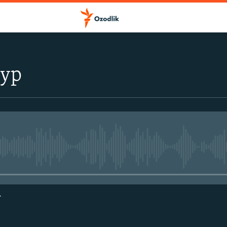
тур
Айни дамда медиа-манба мавжу
г