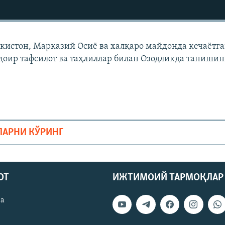
екистон, Марказий Осиë ва халқаро майдонда кечаëтг
доир тафсилот ва таҳлиллар билан Озодликда танишин
ЛАРНИ КЎРИНГ
ОТ
ИЖТИМОИЙ ТАРМОҚЛАР
ва