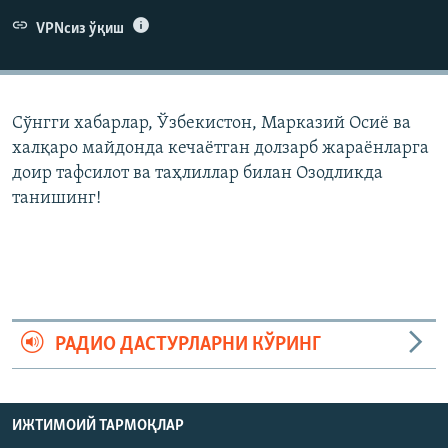
VPNсиз ўқиш
Сўнгги хабарлар, Ўзбекистон, Марказий Осиë ва
халқаро майдонда кечаëтган долзарб жараëнларга
доир тафсилот ва таҳлиллар билан Озодликда
танишинг!
РАДИО ДАСТУРЛАРНИ КЎРИНГ
ИЖТИМОИЙ ТАРМОҚЛАР