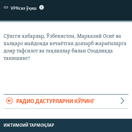
VPNсиз ўқиш
Сўнгги хабарлар, Ўзбекистон, Марказий Осиë ва
халқаро майдонда кечаëтган долзарб жараëнларга
доир тафсилот ва таҳлиллар билан Озодликда
танишинг!
РАДИО ДАСТУРЛАРНИ КЎРИНГ
ИЖТИМОИЙ ТАРМОҚЛАР