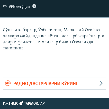
VPNсиз ўқиш
Сўнгги хабарлар, Ўзбекистон, Марказий Осиë ва
халқаро майдонда кечаëтган долзарб жараëнларга
доир тафсилот ва таҳлиллар билан Озодликда
танишинг!
РАДИО ДАСТУРЛАРНИ КЎРИНГ
ИЖТИМОИЙ ТАРМОҚЛАР