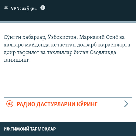
VPNсиз ўқиш
Сўнгги хабарлар, Ўзбекистон, Марказий Осиë ва
халқаро майдонда кечаëтган долзарб жараëнларга
доир тафсилот ва таҳлиллар билан Озодликда
танишинг!
РАДИО ДАСТУРЛАРНИ КЎРИНГ
ИЖТИМОИЙ ТАРМОҚЛАР