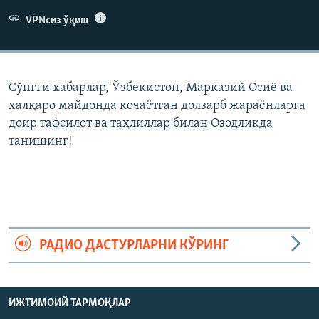
VPNсиз ўқиш
Сўнгги хабарлар, Ўзбекистон, Марказий Осиë ва
халқаро майдонда кечаëтган долзарб жараëнларга
доир тафсилот ва таҳлиллар билан Озодликда
танишинг!
РАДИО ДАСТУРЛАРНИ КЎРИНГ
ИЖТИМОИЙ ТАРМОҚЛАР