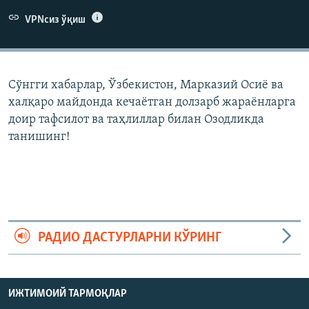
VPNсиз ўқиш
Сўнгги хабарлар, Ўзбекистон, Марказий Осиë ва
халқаро майдонда кечаëтган долзарб жараëнларга
доир тафсилот ва таҳлиллар билан Озодликда
танишинг!
РАДИО ДАСТУРЛАРНИ КЎРИНГ
ИЖТИМОИЙ ТАРМОҚЛАР