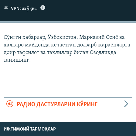
VPNсиз ўқиш
Сўнгги хабарлар, Ўзбекистон, Марказий Осиë ва
халқаро майдонда кечаëтган долзарб жараëнларга
доир тафсилот ва таҳлиллар билан Озодликда
танишинг!
РАДИО ДАСТУРЛАРНИ КЎРИНГ
ИЖТИМОИЙ ТАРМОҚЛАР