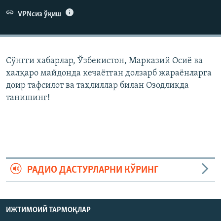
VPNсиз ўқиш
Сўнгги хабарлар, Ўзбекистон, Марказий Осиë ва
халқаро майдонда кечаëтган долзарб жараëнларга
доир тафсилот ва таҳлиллар билан Озодликда
танишинг!
РАДИО ДАСТУРЛАРНИ КЎРИНГ
ИЖТИМОИЙ ТАРМОҚЛАР