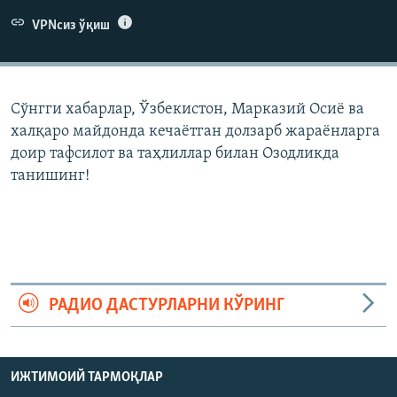
VPNсиз ўқиш
Сўнгги хабарлар, Ўзбекистон, Марказий Осиë ва
халқаро майдонда кечаëтган долзарб жараëнларга
доир тафсилот ва таҳлиллар билан Озодликда
танишинг!
РАДИО ДАСТУРЛАРНИ КЎРИНГ
ИЖТИМОИЙ ТАРМОҚЛАР