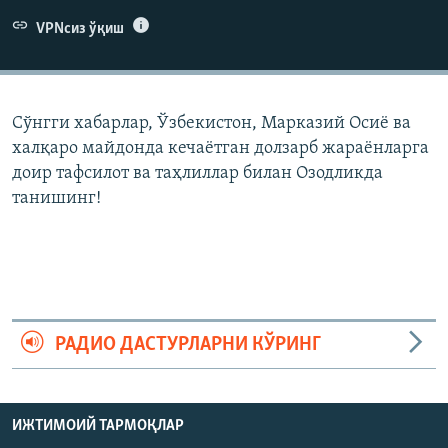
VPNсиз ўқиш
Сўнгги хабарлар, Ўзбекистон, Марказий Осиë ва
халқаро майдонда кечаëтган долзарб жараëнларга
доир тафсилот ва таҳлиллар билан Озодликда
танишинг!
РАДИО ДАСТУРЛАРНИ КЎРИНГ
ИЖТИМОИЙ ТАРМОҚЛАР